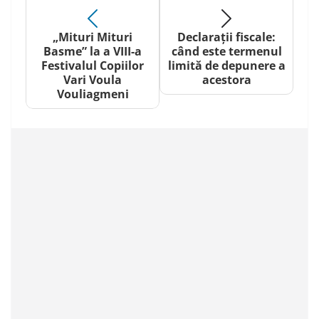
„Mituri Mituri
Declarații fiscale:
Basme” la a VIII-a
când este termenul
Festivalul Copiilor
limită de depunere a
Vari Voula
acestora
Vouliagmeni