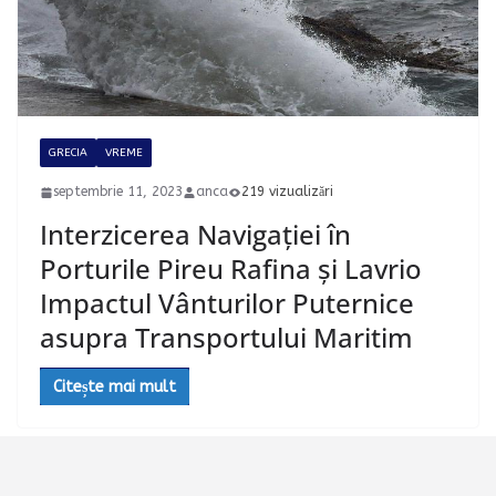
GRECIA
VREME
septembrie 11, 2023
anca
219 vizualizări
Interzicerea Navigației în
Porturile Pireu Rafina și Lavrio
Impactul Vânturilor Puternice
asupra Transportului Maritim
Citește mai mult