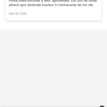
Prima mare excursie a verii: aproximativ 100.000 de turiști
pleacă spre destinații insulare în minivacanța de trei zile
iulie 18, 2026