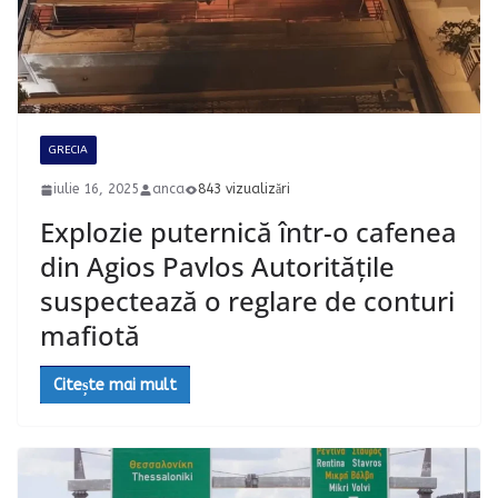
GRECIA
iulie 16, 2025
anca
843 vizualizări
Explozie puternică într-o cafenea
din Agios Pavlos Autoritățile
suspectează o reglare de conturi
mafiotă
Citește mai mult