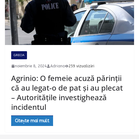
GRECIA
noiembrie 8, 2024
Adriana
259 vizualizări
Agrinio: O femeie acuză părinții
că au legat-o de pat și au plecat
– Autoritățile investighează
incidentul
Citește mai mult