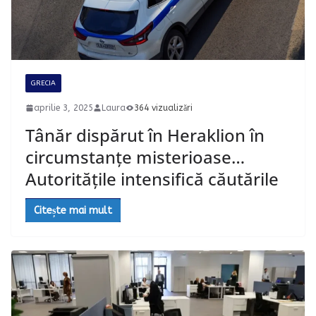
GRECIA
aprilie 3, 2025
Laura
364 vizualizări
Tânăr dispărut în Heraklion în
circumstanțe misterioase…
Autoritățile intensifică căutările
Citește mai mult