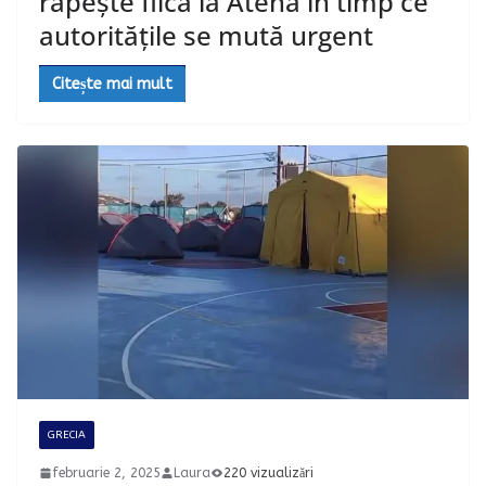
răpește fiica la Atena în timp ce
autoritățile se mută urgent
Citește mai mult
GRECIA
februarie 2, 2025
Laura
220 vizualizări