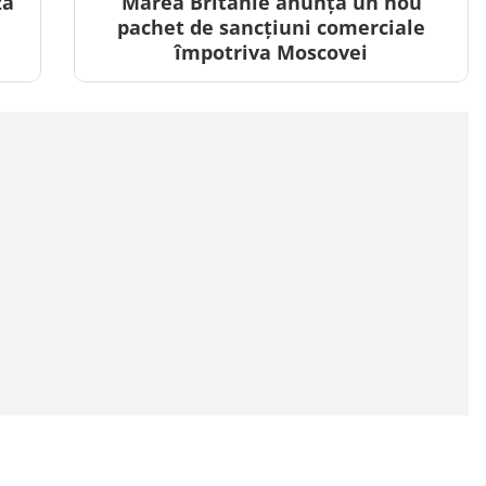
ză
Marea Britanie anunță un nou
pachet de sancțiuni comerciale
împotriva Moscovei