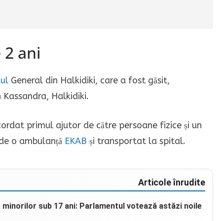
 2 ani
lul
General din Halkidiki, care a fost găsit,
în Kassandra, Halkidiki.
cordat primul ajutor de către persoane fizice și un
t de o ambulanță
EKAB
și transportat la spital.
Articole înrudite
e minorilor sub 17 ani: Parlamentul votează astăzi noile