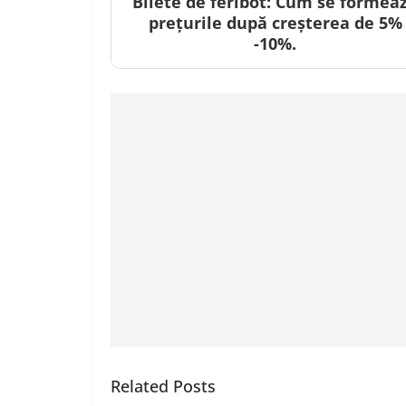
Bilete de feribot: Cum se formea
prețurile după creșterea de 5%
-10%.
Related Posts