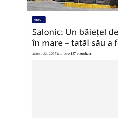
GRECIA
Salonic: Un băiețel de
în mare – tatăl său a 
iunie 22, 2022
anca
157 vizualizări