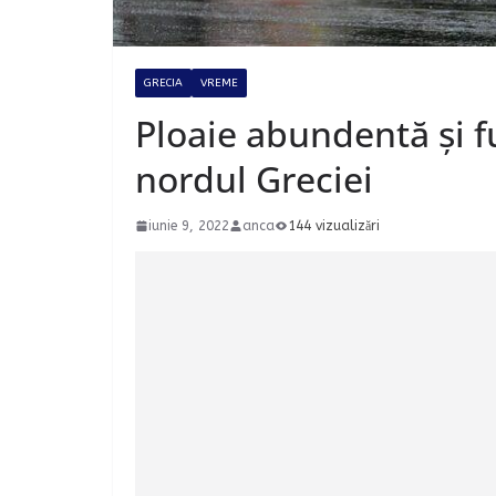
GRECIA
VREME
Ploaie abundentă și fu
nordul Greciei
iunie 9, 2022
anca
144 vizualizări