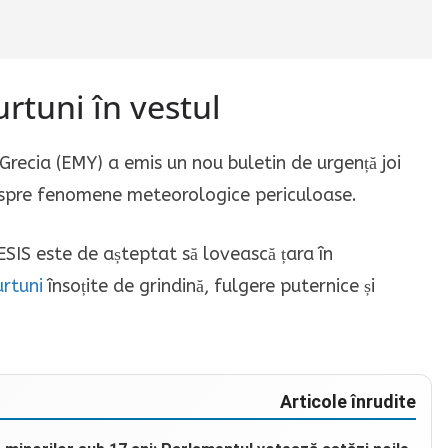
rtuni în vestul
Grecia (EMY) a emis un nou buletin de urgență joi
spre fenomene meteorologice periculoase.
IS este de așteptat să lovească țara în
urtuni
însoțite de grindină, fulgere puternice și
Articole înrudite