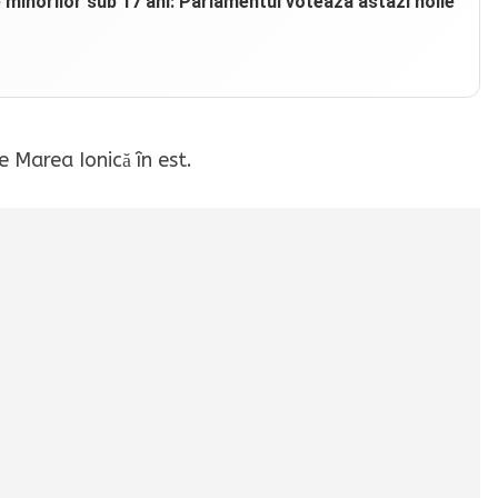
e minorilor sub 17 ani: Parlamentul votează astăzi noile
e Marea Ionică în est.