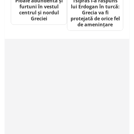
Ploaie abundentă și
Tsipras i-a răspuns
furtuni în vestul
lui Erdogan în turcă:
centrul și nordul
Grecia va fi
Greciei
protejată de orice fel
de amenințare