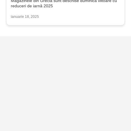
Magazinele din Grecia sunt deschise duminica viitoare cu
reduceri de iarnă 2025
ianuarie 18, 2025