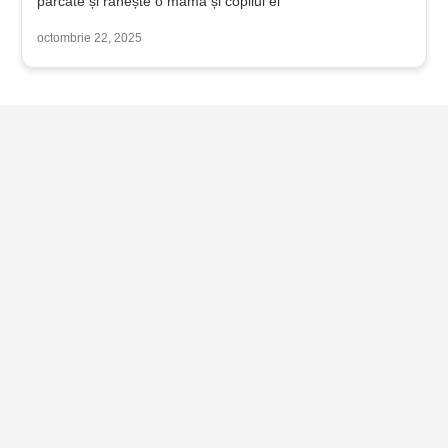
parcate și rănește o mamă și copilul ei
octombrie 22, 2025