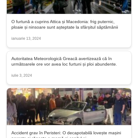
O furtună a cuprins Attica și Macedonia: frig puternic,
ploaie și ninsoare sunt așteptate la sfârșitul săptămânii
ianuarie 13, 2024
Autoritatea Meteorologică Greacă avertizează că în
următoarele ore vor avea loc furtuni și ploi abundente.
iulie 3, 2024
Accident grav în Peristeri: O decapotabilă lovește mașini