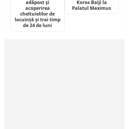
adăpost și
Koros Baiji la
acoperirea
Palatul Maximus
cheltuielilor de
locuință și trai timp
de 24 de luni