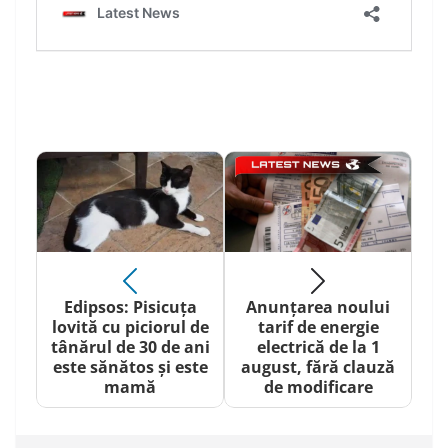
Edipsos: Pisicuța
Anunțarea noului
lovită cu piciorul de
tarif de energie
tânărul de 30 de ani
electrică de la 1
este sănătos și este
august, fără clauză
mamă
de modificare