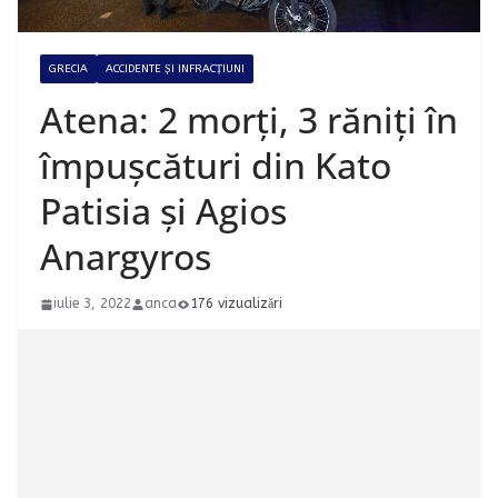
GRECIA
ACCIDENTE ȘI INFRACȚIUNI
Atena: 2 morți, 3 răniți în
împușcături din Kato
Patisia și Agios
Anargyros
iulie 3, 2022
anca
176 vizualizări