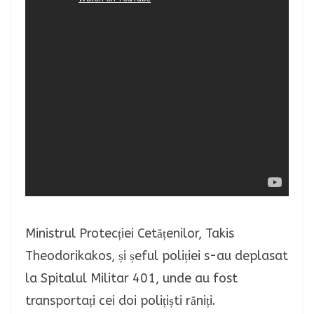
Ministrul Protecției Cetățenilor, Takis
Theodorikakos, și șeful poliției s-au deplasat
la Spitalul Militar 401, unde au fost
transportați cei doi polițiști răniți.