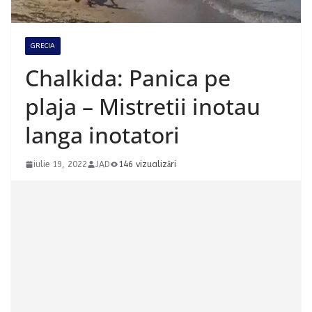
GRECIA
Chalkida: Panica pe
plaja – Mistretii inotau
langa inotatori
iulie 19, 2022
JAD
146 vizualizări