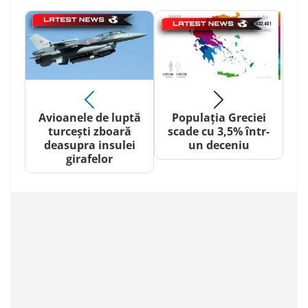
Avioanele de luptă
Populația Greciei
turcești zboară
scade cu 3,5% într-
deasupra insulei
un deceniu
girafelor