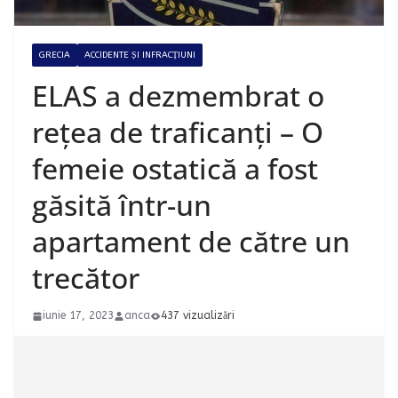
GRECIA
ACCIDENTE ȘI INFRACȚIUNI
ELAS a dezmembrat o
rețea de traficanți – O
femeie ostatică a fost
găsită într-un
apartament de către un
trecător
iunie 17, 2023
anca
437 vizualizări