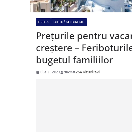
GRECIA
POLITICĂ ȘI ECONOMIE
Prețurile pentru vaca
creștere – Feriboturile
bugetul familiilor
iulie 1, 2023
anca
264 vizualizări