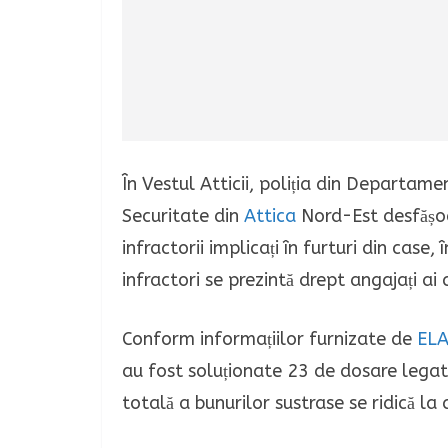
În Vestul Atticii, poliția din Departame
Securitate din
Attica
Nord-Est desfășoa
infractorii implicați în furturi din case,
infractori se prezintă drept angajați ai 
Conform informațiilor furnizate de
EL
au fost soluționate 23 de dosare legate
totală a bunurilor sustrase se ridică l