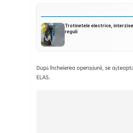
Trotinetele electrice, interzis
reguli
După încheierea operațiunii, se așteaptă
ELAS.