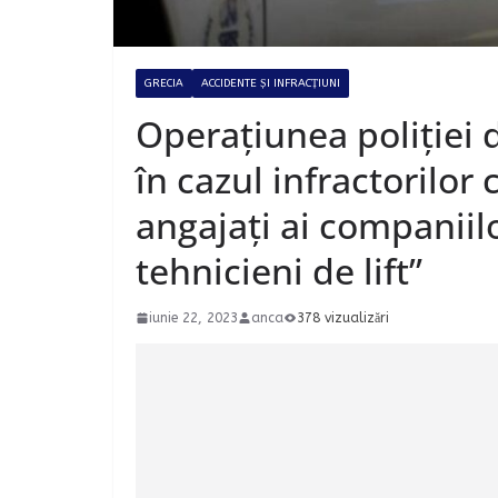
GRECIA
ACCIDENTE ȘI INFRACȚIUNI
Operațiunea poliției di
în cazul infractorilor
angajați ai companiilo
tehnicieni de lift”
iunie 22, 2023
anca
378 vizualizări