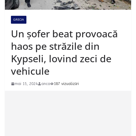
GRECIA
Un șofer beat provoacă
haos pe străzile din
Kypseli, lovind zeci de
vehicule
mai 15, 2024
anca
187 vizualizări