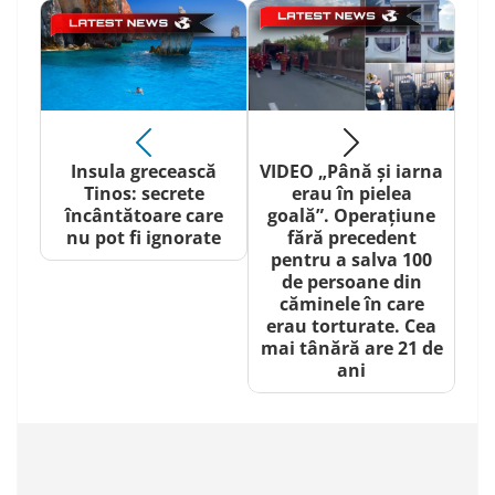
Insula grecească
VIDEO „Până şi iarna
Tinos: secrete
erau în pielea
încântătoare care
goală”. Operaţiune
nu pot fi ignorate
fără precedent
pentru a salva 100
de persoane din
căminele în care
erau torturate. Cea
mai tânără are 21 de
ani