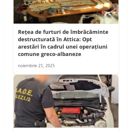
Rețea de furturi de îmbrăcăminte
destructurată în Attica: Opt
arestări în cadrul unei operațiuni
comune greco-albaneze
noiembrie 21, 2025