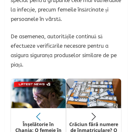
special pentru grupurile cele mai vulnerabile
la infecție, precum femeile însărcinate și
persoanele în vârstă.
De asemenea, autoritățile continuă să
efectueze verificările necesare pentru a
asigura siguranța produselor similare de pe
piață.
Înșelătorie în
Crăciun fără numere
Chania: O femeie în
de înmatriculare? O