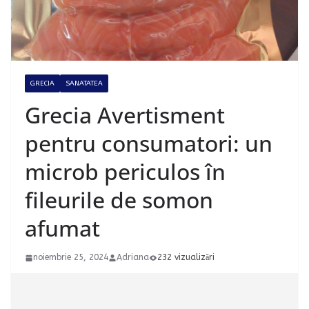
GRECIA
SANATATEA
Grecia Avertisment
pentru consumatori: un
microb periculos în
fileurile de somon
afumat
noiembrie 25, 2024
Adriana
232 vizualizări