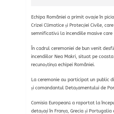
Echipa României a primit ovație în pici
Crizei Climatice și Protecției Civile, c
semnificativă la incendiile masive care
În cadrul ceremoniei de bun venit desfă
incendiilor Nea Makri, situat pe coasta 
recunoștința echipei României.
La ceremonie au participat un public d
și comandantul Detașamentului de Pom
Comisia Europeană a raportat la începu
detașați în Franța, Grecia și Portugalia 