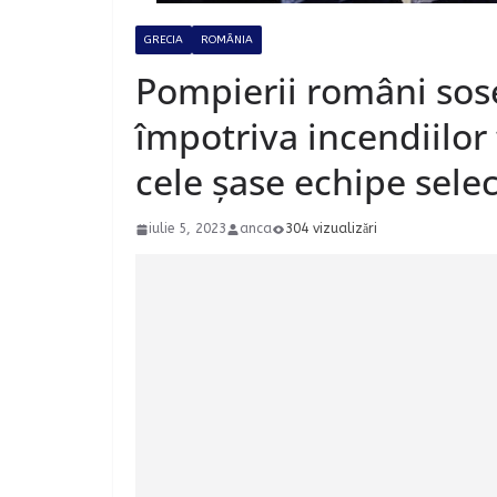
GRECIA
ROMÂNIA
Pompierii români sose
împotriva incendiilor 
cele șase echipe sele
iulie 5, 2023
anca
304 vizualizări