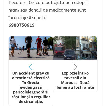
fiecare zi. Cei care pot ajuta prin adopții,
hrană sau donații de medicamente sunt
încurajați să sune la:
6980750619
Un accident grav cu
Explozie într-o
o trotinetă electrică
tavernă din
în Grecia
Maroussi Două
evidențiază
femei au fost rănite
pericolele ignorării
căștilor și a regulilor
de circulație.