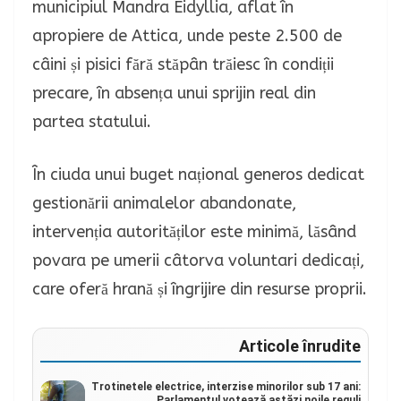
municipiul Mandra Eidyllia, aflat în
apropiere de Attica, unde peste 2.500 de
câini și pisici fără stăpân trăiesc în condiții
precare, în absența unui sprijin real din
partea statului.
În ciuda unui buget național generos dedicat
gestionării animalelor abandonate,
intervenția autorităților este minimă, lăsând
povara pe umerii câtorva voluntari dedicați,
care oferă hrană și îngrijire din resurse proprii.
Articole înrudite
Trotinetele electrice, interzise minorilor sub 17 ani:
Parlamentul votează astăzi noile reguli