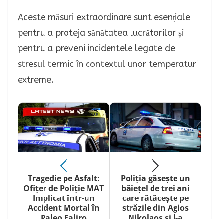
Aceste măsuri extraordinare sunt esențiale
pentru a proteja sănătatea lucrătorilor și
pentru a preveni incidentele legate de
stresul termic în contextul unor temperaturi
extreme.
Tragedie pe Asfalt:
Poliția găsește un
Ofițer de Poliție MAT
băiețel de trei ani
Implicat într-un
care rătăcește pe
Accident Mortal în
străzile din Agios
Paleo Faliro
Nikolaos și l-a