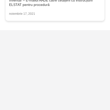
Inventar – E-mailul AADE către cetățeni cu instrucțiuni
ELSTAT pentru procedură
noiembrie 17, 2021