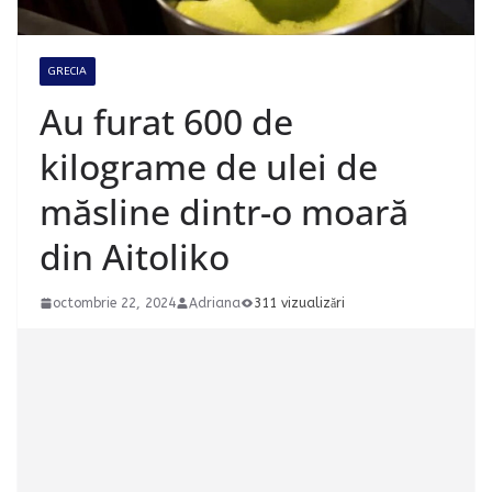
GRECIA
Au furat 600 de
kilograme de ulei de
măsline dintr-o moară
din Aitoliko
octombrie 22, 2024
Adriana
311 vizualizări