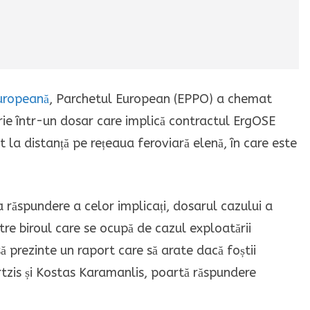
uropeană
, Parchetul European (EPPO) a chemat
ie într-un dosar care implică contractul ErgOSE
a distanță pe rețeaua feroviară elenă, în care este
a răspundere a celor implicați, dosarul cazului a
re biroul care se ocupă de cazul exploatării
să prezinte un raport care să arate dacă foștii
ertzis și Kostas Karamanlis, poartă răspundere