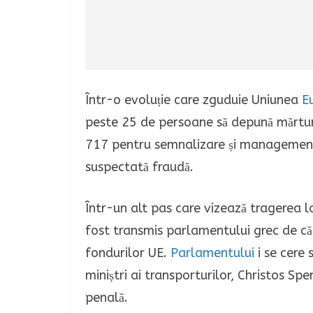
Într-o evoluție care zguduie Uniunea
E
peste 25 de persoane să depună mărtur
717 pentru semnalizare și management l
suspectată fraudă.
Într-un alt pas care vizează tragerea l
fost transmis parlamentului grec de căt
fondurilor UE.
Parlamentului
i se cere 
miniștri ai transporturilor, Christos Sp
penală.