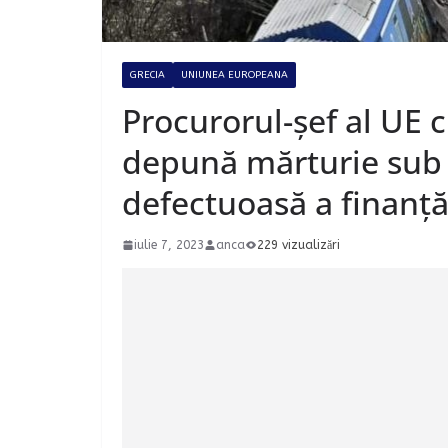
GRECIA
UNIUNEA EUROPEANA
Procurorul-șef al UE 
depună mărturie sub 
defectuoasă a finanțăr
iulie 7, 2023
anca
229 vizualizări