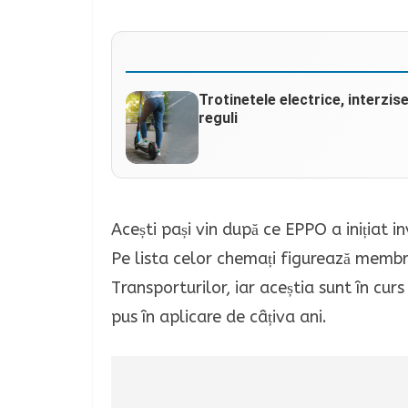
Trotinetele electrice, interzis
reguli
Acești pași vin după ce EPPO a inițiat i
Pe lista celor chemați figurează membri
Transporturilor, iar aceștia sunt în cur
pus în aplicare de câțiva ani.