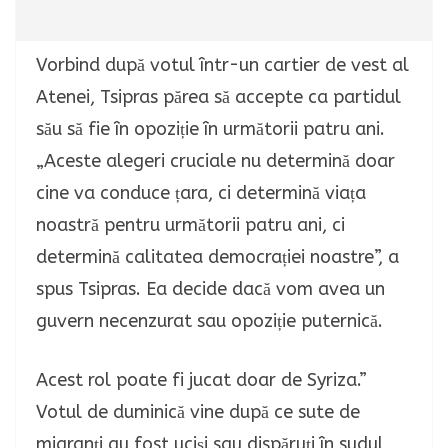
Vorbind după votul într-un cartier de vest al
Atenei, Tsipras părea să accepte ca partidul
său să fie în opoziție în următorii patru ani.
„Aceste alegeri cruciale nu determină doar
cine va conduce țara, ci determină viața
noastră pentru următorii patru ani, ci
determină calitatea democrației noastre”, a
spus Tsipras.
Ea decide dacă vom avea un
guvern necenzurat sau opoziție puternică.
Acest rol poate fi jucat doar de Syriza.”
Votul de duminică vine după ce sute de
migranți au fost uciși sau dispăruți în sudul