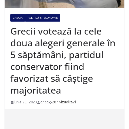
GRECIA
POLITICĂ ȘI ECONOMIE
Grecii votează la cele
doua alegeri generale în
5 săptămâni, partidul
conservator fiind
favorizat să câștige
majoritatea
iunie 25, 2023
anca
287 vizualizări