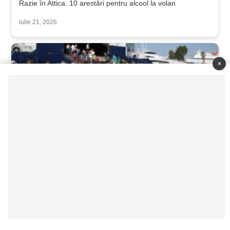
Razie în Attica: 10 arestări pentru alcool la volan
iulie 21, 2026
×
Prima mare excursie a verii: aproximativ 100.000 de turiști
pleacă spre destinații insulare în minivacanța de trei zile
iulie 18, 2026