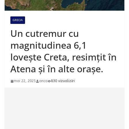
GRECIA
Un cutremur cu
magnitudinea 6,1
lovește Creta, resimțit în
Atena și în alte orașe.
mai 22, 2025
anca
830 vizualizări