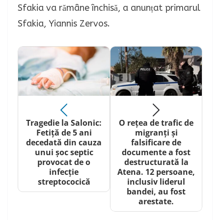
Sfakia va rămâne închisă, a anunțat primarul
Sfakia, Yiannis Zervos.
Tragedie la Salonic:
O rețea de trafic de
Fetiță de 5 ani
migranți și
decedată din cauza
falsificare de
unui șoc septic
documente a fost
provocat de o
destructurată la
infecție
Atena. 12 persoane,
streptococică
inclusiv liderul
bandei, au fost
arestate.