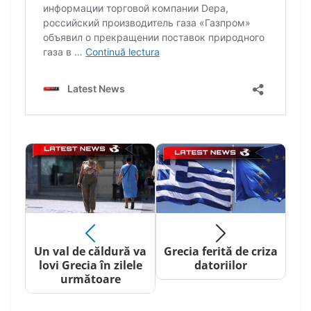
Un val de căldură va
Grecia ferită de criza
lovi Grecia în zilele
datoriilor
următoare