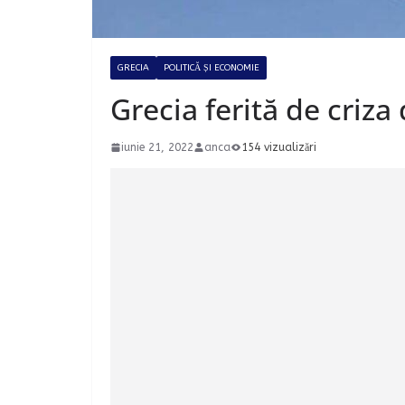
GRECIA
POLITICĂ ȘI ECONOMIE
Grecia ferită de criza 
iunie 21, 2022
anca
154 vizualizări