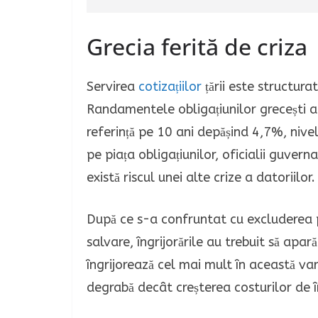
Grecia ferită de criza
Servirea
cotizațiilor
țării este structura
Randamentele obligațiunilor grecești a
referință pe 10 ani depășind 4,7%, nivel
pe piața obligațiunilor, oficialii guvern
există riscul unei alte crize a datoriil
După ce s-a confruntat cu excluderea p
salvare, îngrijorările au trebuit să apa
îngrijorează cel mai mult în această va
degrabă decât creșterea costurilor de î