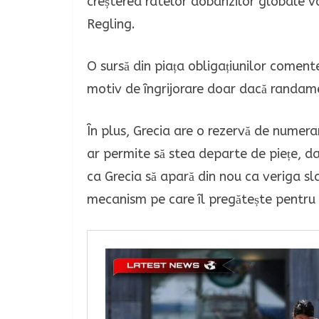
creșterea ratelor dobânzilor globale va
Regling.
O sursă din piața obligațiunilor comente
motiv de îngrijorare doar dacă randame
În plus, Grecia are o rezervă de numera
ar permite să stea departe de piețe, da
ca Grecia să apară din nou ca veriga sl
mecanism pe care îl pregătește pentru 