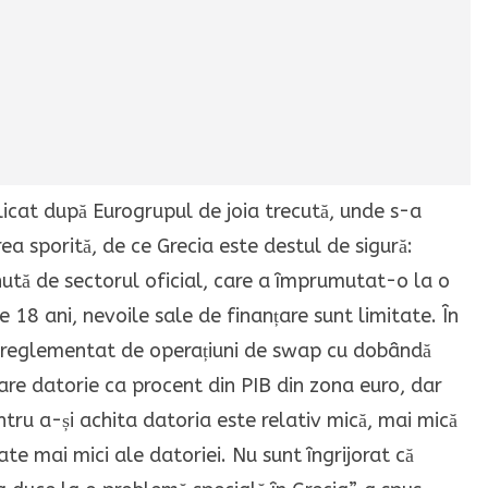
licat după Eurogrupul de joia trecută, unde s-a
ea sporită, de ce Grecia este destul de sigură:
nută de sectorul oficial, care a împrumutat-o ​​la o
e 18 ani, nevoile sale de finanțare sunt limitate. În
e reglementat de operațiuni de swap cu dobândă
re datorie ca procent din PIB din zona euro, dar
tru a-și achita datoria este relativ mică, mai mică
te mai mici ale datoriei. Nu sunt îngrijorat că