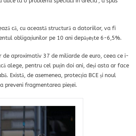
 duce la o problemă specială în Grecia”, a spus
ază că, cu această structură a datoriilor, va fi
ntul obligațiunilor pe 10 ani depășește 6-6,5%.
r de aproximativ 37 de miliarde de euro, ceea ce i-
că alege, pentru cel puțin doi ani, deși asta ar face
abă. Există, de asemenea, protecția BCE și noul
a preveni fragmentarea pieței.