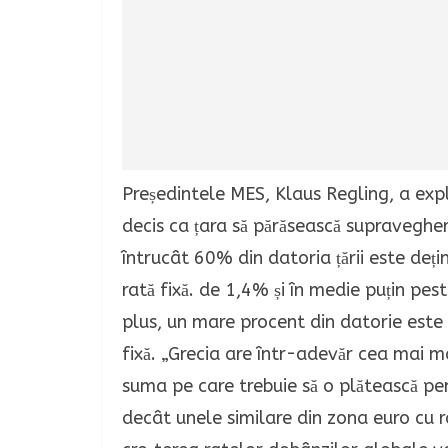
Președintele MES, Klaus Regling, a exp
decis ca țara să părăsească supravegher
întrucât 60% din datoria țării este deți
rată fixă. de 1,4% și în medie puțin pest
plus, un mare procent din datorie est
fixă.
„Grecia are într-adevăr cea mai ma
suma pe care trebuie să o plătească pen
decât unele similare din zona euro cu ra