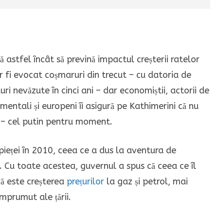
tă astfel încât să prevină impactul creșterii ratelor
r fi evocat coșmaruri din trecut – cu datoria de
uri nevăzute în cinci ani – dar economiștii, actorii de
amentali și europeni îi asigură pe Kathimerini că nu
or. – cel putin pentru moment.
ieței în 2010, ceea ce a dus la aventura de
ră. Cu toate acestea, guvernul a spus că ceea ce îl
ră este creșterea
prețurilor
la gaz și petrol, mai
mprumut ale țării.