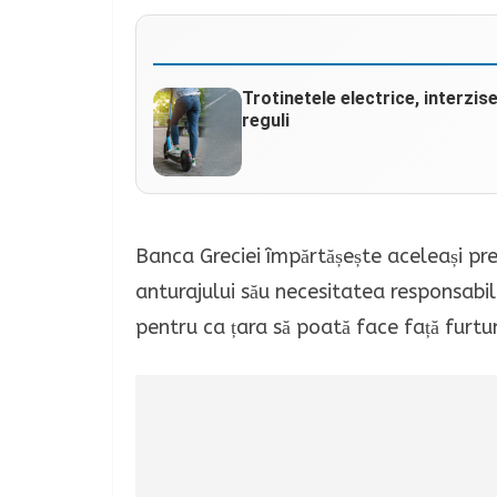
Trotinetele electrice, interzis
reguli
Banca Greciei împărtășește aceleași pr
anturajului său necesitatea responsabilită
pentru ca țara să poată face față furtun