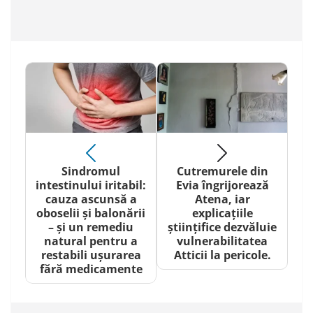
Sindromul
Cutremurele din
intestinului iritabil:
Evia îngrijorează
cauza ascunsă a
Atena, iar
oboselii și balonării
explicațiile
– și un remediu
științifice dezvăluie
natural pentru a
vulnerabilitatea
restabili ușurarea
Atticii la pericole.
fără medicamente