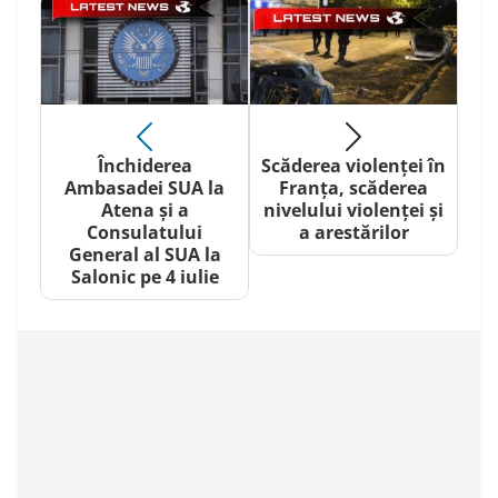
Închiderea
Scăderea violenței în
Ambasadei SUA la
Franța, scăderea
Atena și a
nivelului violenței și
Consulatului
a arestărilor
General al SUA la
Salonic pe 4 iulie