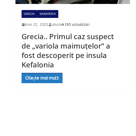
GRECIA
SANATATEA
mai 22, 2022
anca
190 vizualizări
Grecia.. Primul caz suspect
de „variola maimuțelor” a
fost descoperit pe insula
Kefalonia
Citește mai mult