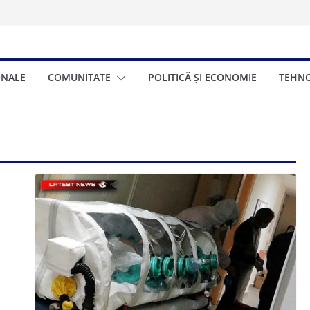
sub 17 ani:
 la volan
00.000 de turiști
ța de trei zile
ONALE
COMUNITATE
POLITICĂ ȘI ECONOMIE
TEHNO
ionat gratuite
eneficia și cum se
onomică a Greciei