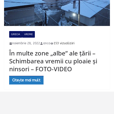
GRECIA
VREME
noiembrie 28, 2022
anca
153 vizualizări
În multe zone „albe” ale țării –
Schimbarea vremii cu ploaie și
ninsori – FOTO-VIDEO
Citește mai mult