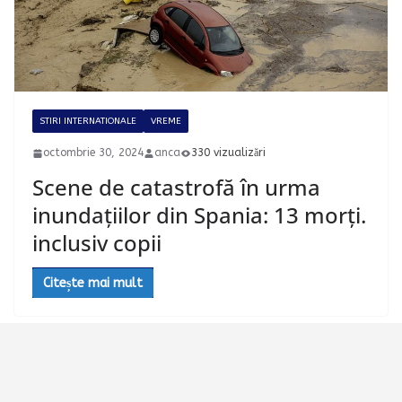
STIRI INTERNATIONALE
VREME
octombrie 30, 2024
anca
330 vizualizări
Scene de catastrofă în urma
inundațiilor din Spania: 13 morți.
inclusiv copii
Citește mai mult