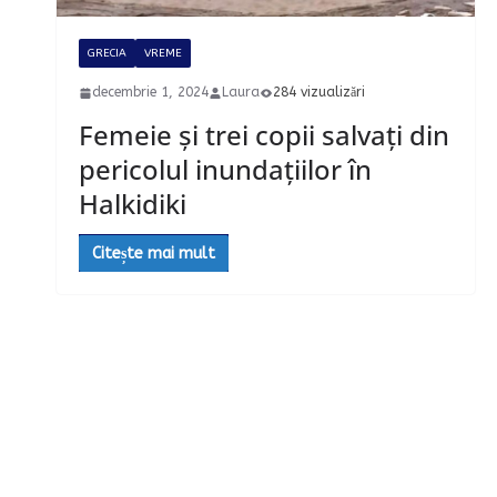
GRECIA
VREME
decembrie 1, 2024
Laura
284 vizualizări
Femeie și trei copii salvați din
pericolul inundațiilor în
Halkidiki
Citește mai mult