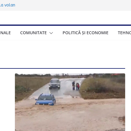
sub 17 ani:
 la volan
00.000 de turiști
ța de trei zile
ONALE
COMUNITATE
POLITICĂ ȘI ECONOMIE
TEHNO
ionat gratuite
eneficia și cum se
onomică a Greciei