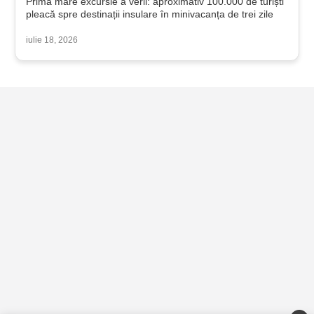
Prima mare excursie a verii: aproximativ 100.000 de turiști
pleacă spre destinații insulare în minivacanța de trei zile
iulie 18, 2026