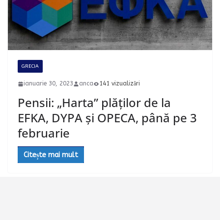
GRECIA
ianuarie 30, 2023
anca
141 vizualizări
Pensii: „Harta” plăților de la
EFKA, DYPA și OPECA, până pe 3
februarie
Citește mai mult