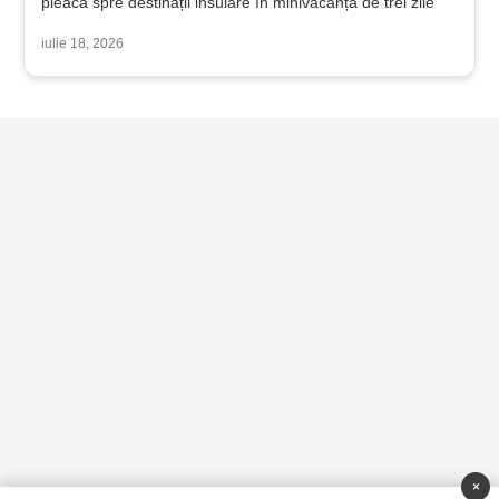
pleacă spre destinații insulare în minivacanța de trei zile
iulie 18, 2026
×