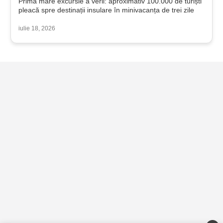
Prima mare excursie a verii: aproximativ 100.000 de turiști
pleacă spre destinații insulare în minivacanța de trei zile
iulie 18, 2026