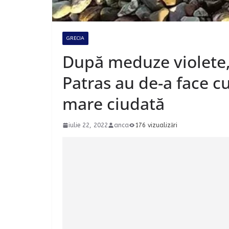
GRECIA
După meduze violete, 
Patras au de-a face c
mare ciudată
iulie 22, 2022
anca
176 vizualizări