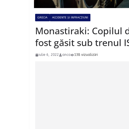
GRECIA
ACCIDENTE ȘI INFRACȚIUNI
Monastiraki: Copilul de
fost găsit sub trenul 
iulie 6, 2022
anca
138 vizualizări