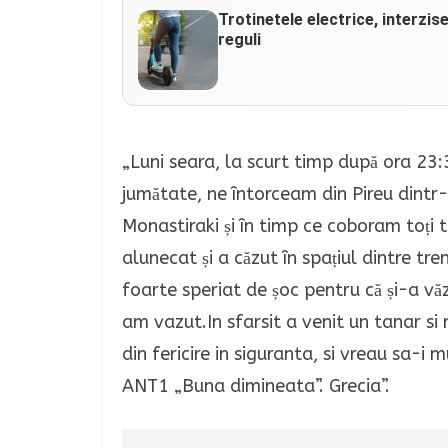
Trotinetele electrice, interzis
reguli
„Luni seara, la scurt timp după ora 23:30,
jumătate, ne întorceam din Pireu dintr-
Monastiraki și în timp ce coboram toți 
alunecat și a căzut în spațiul dintre tre
foarte speriat de șoc pentru că și-a văz
am vazut.In sfarsit a venit un tanar si
din fericire in siguranta, si vreau sa-
ANT1 „Buna dimineata”. Grecia”.