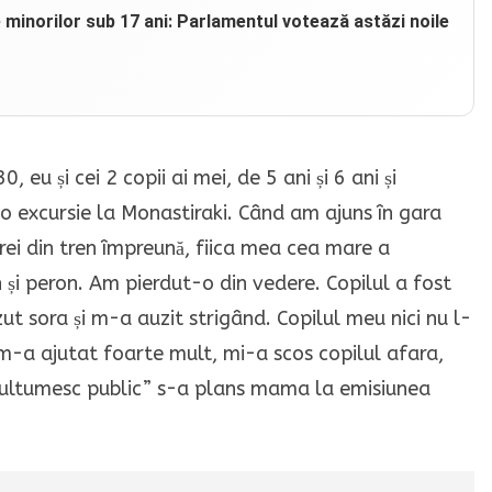
e minorilor sub 17 ani: Parlamentul votează astăzi noile
 eu și cei 2 copii ai mei, de 5 ani și 6 ani și
o excursie la Monastiraki.
Când am ajuns în gara
trei din tren împreună, fiica mea cea mare a
n și peron.
Am pierdut-o din vedere. Copilul a fost
ut sora și m-a auzit strigând. Copilul meu nici nu l-
 m-a ajutat foarte mult, mi-a scos copilul afara,
i multumesc public” s-a plans mama la emisiunea