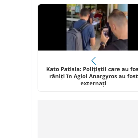
Kato Patisia: Polițiștii care au fo
răniți în Agioi Anargyros au fost
externați