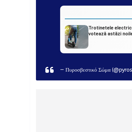
Trotinetele electric
votează astăzi noile
— Πυροσβεστικό Σώμα (@pyros