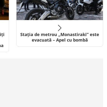
iți
Stația de metrou „Monastiraki” este
evacuată – Apel cu bombă
na