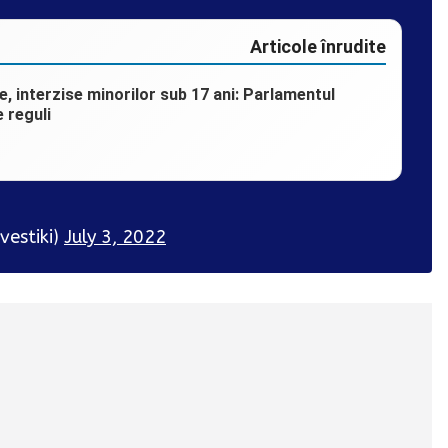
Articole înrudite
e, interzise minorilor sub 17 ani: Parlamentul
 reguli
vestiki)
July 3, 2022