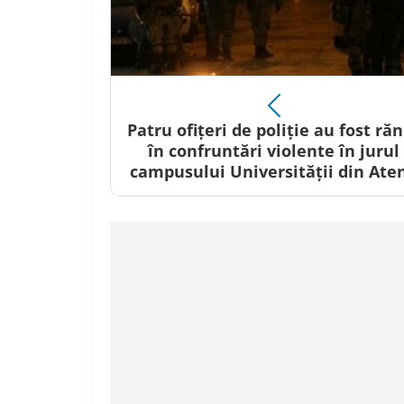
Patru ofițeri de poliție au fost răn
în confruntări violente în jurul
campusului Universității din Ate