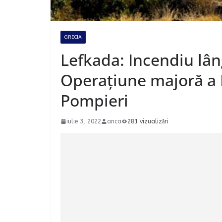
GRECIA
Lefkada: Incendiu lân
Operațiune majoră a
Pompieri
iulie 3, 2022
anca
281 vizualizări