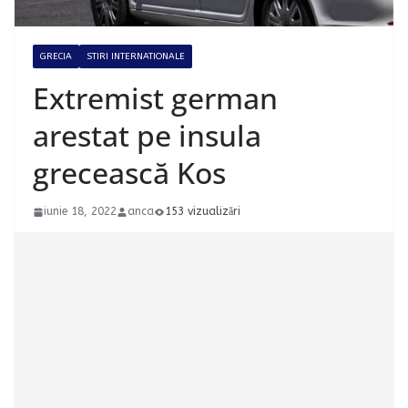
GRECIA
STIRI INTERNATIONALE
Extremist german
arestat pe insula
grecească Kos
iunie 18, 2022
anca
153 vizualizări