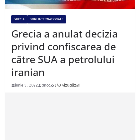
GRECIA
STIRI INTERNATIONALE
Grecia a anulat decizia
privind confiscarea de
către SUA a petrolului
iranian
iunie 9, 2022
anca
143 vizualizări