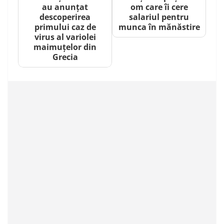
au anunțat
om care îi cere
descoperirea
salariul pentru
primului caz de
munca în mănăstire
virus al variolei
maimuțelor din
Grecia