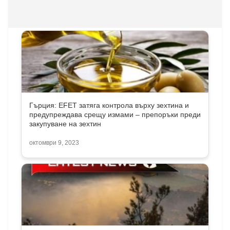
Гърция: EFET затяга контрола върху зехтина и
предупреждава срещу измами – препоръки преди
закупуване на зехтин
октомври 9, 2023