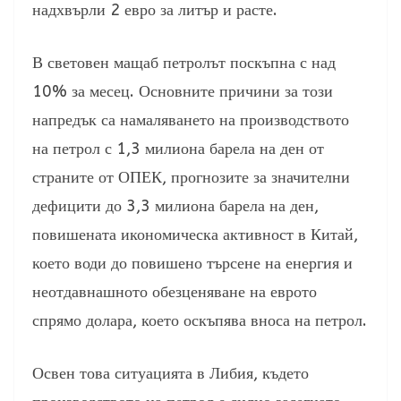
надхвърли 2 евро за литър и расте.
В световен мащаб петролът поскъпна с над
10% за месец. Основните причини за този
напредък са намаляването на производството
на петрол с 1,3 милиона барела на ден от
страните от ОПЕК, прогнозите за значителни
дефицити до 3,3 милиона барела на ден,
повишената икономическа активност в Китай,
което води до повишено търсене на енергия и
неотдавнашното обезценяване на еврото
спрямо долара, което оскъпява вноса на петрол.
Освен това ситуацията в Либия, където