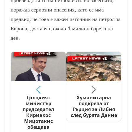
производството на петрол е силно засегнато,
поражда сериозни опасения, като се има
предвид, че това е важен източник на петрол за
Европа, доставящ около 1 милион барела на
ден.
Гръцкият
Хуманитарна
министър
подкрепа от
председател
Гърция за Либия
Кириакос
след бурята Дание
Мицотакис
обещава