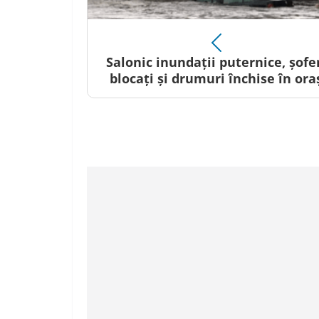
Salonic inundații puternice, șofe
blocați și drumuri închise în ora