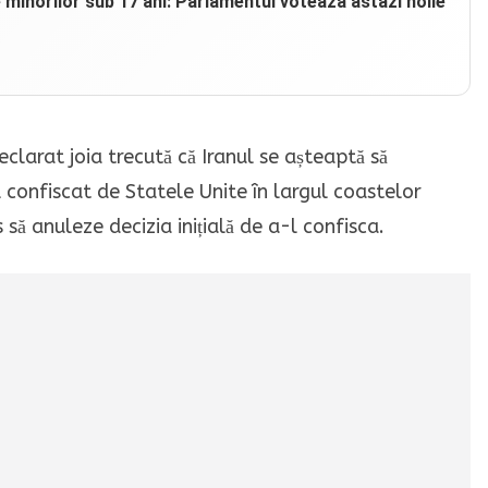
e minorilor sub 17 ani: Parlamentul votează astăzi noile
larat joia trecută că Iranul se așteaptă să
 confiscat de Statele Unite în largul coastelor
 să anuleze decizia inițială de a-l confisca.