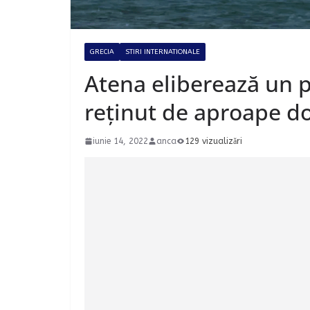
GRECIA
STIRI INTERNATIONALE
Atena eliberează un pe
reținut de aproape d
iunie 14, 2022
anca
129 vizualizări