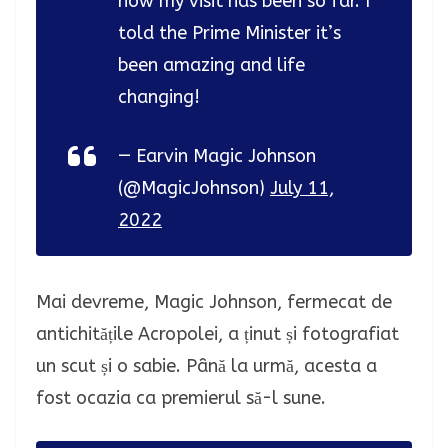
how my visit has been so far. I
told the Prime Minister it’s
been amazing and life
changing!
— Earvin Magic Johnson
(@MagicJohnson)
July 11,
2022
Mai devreme, Magic Johnson, fermecat de
antichitățile Acropolei, a ținut și fotografiat
un scut și o sabie. Până la urmă, acesta a
fost ocazia ca premierul să-l sune.