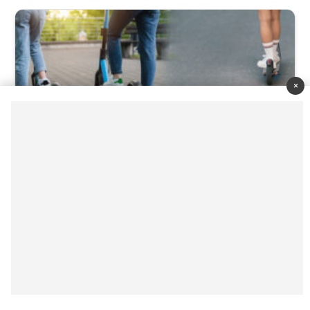
×
Trotinetele electrice, interzise minorilor sub 17 ani:
Parlamentul votează astăzi noile reguli
iulie 21, 2026
Razie în Attica: 10 arestări pentru alcool la volan
iulie 21, 2026