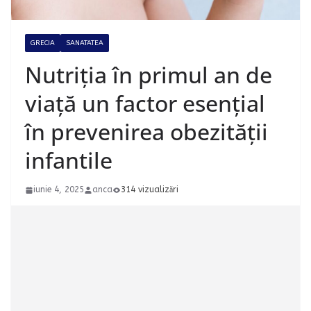
GRECIA
SANATATEA
Nutriția în primul an de
viață un factor esențial
în prevenirea obezității
infantile
iunie 4, 2025
anca
314 vizualizări