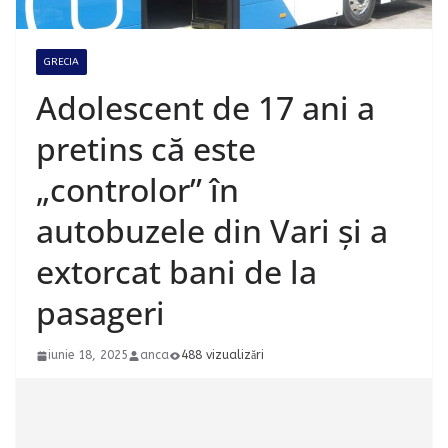
GRECIA
Adolescent de 17 ani a
pretins că este
„controlor” în
autobuzele din Vari și a
extorcat bani de la
pasageri
iunie 18, 2025
anca
488 vizualizări