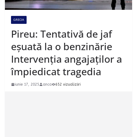
GRECIA
Pireu: Tentativă de jaf
eșuată la o benzinărie
Intervenția angajaților a
împiedicat tragedia
iunie 17, 2025
anca
652 vizualizări