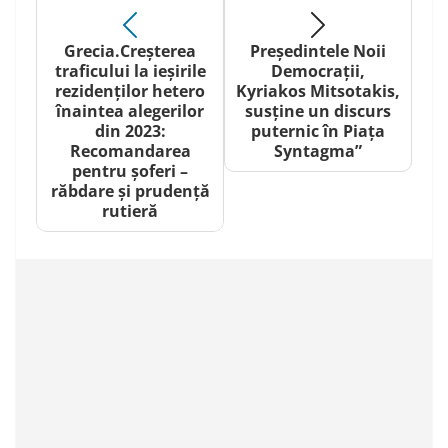
Grecia.Creșterea
Președintele Noii
traficului la ieșirile
Democrații,
rezidenților hetero
Kyriakos Mitsotakis,
înaintea alegerilor
susține un discurs
din 2023:
puternic în Piața
Recomandarea
Syntagma”
pentru șoferi –
răbdare și prudență
rutieră