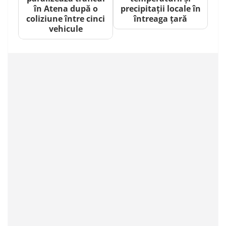
în Atena după o
precipitații locale în
coliziune între cinci
întreaga țară
vehicule