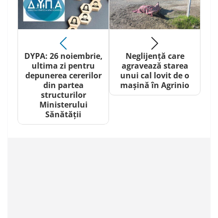
DYPA: 26 noiembrie,
Neglijență care
ultima zi pentru
agravează starea
depunerea cererilor
unui cal lovit de o
din partea
mașină în Agrinio
structurilor
Ministerului
Sănătății