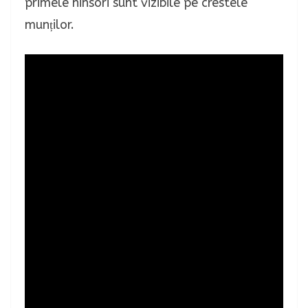
primele ninsori sunt vizibile pe crestele
munților.