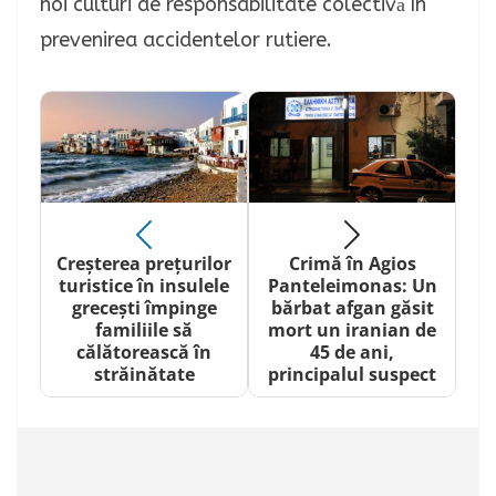
noi culturi de responsabilitate colectivă în
prevenirea accidentelor rutiere.
Creșterea prețurilor
Crimă în Agios
turistice în insulele
Panteleimonas: Un
grecești împinge
bărbat afgan găsit
familiile să
mort un iranian de
călătorească în
45 de ani,
străinătate
principalul suspect